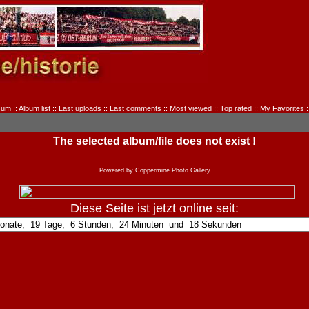
sum
::
Album list
::
Last uploads
::
Last comments
::
Most viewed
::
Top rated
::
My Favorites
:
The selected album/file does not exist !
Powered by
Coppermine Photo Gallery
Diese Seite ist jetzt online seit: