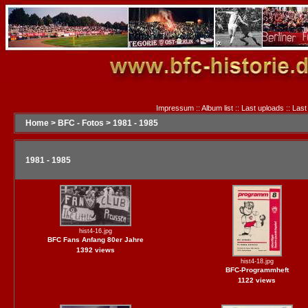
Impressum
::
Album list
::
Last uploads
::
Last
Home
>
BFC - Fotos
>
1981 - 1985
1981 - 1985
hist4-16.jpg
BFC Fans Anfang 80er Jahre
1392 views
hist4-18.jpg
BFC-Programmheft
1122 views