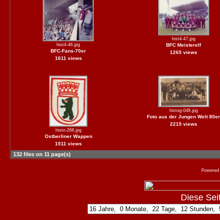
hist4-47.jpg
hist4-46.jpg
BFC Meisterelf
BFC-Fans-70er
1265 views
1611 views
histog-048.jpg
Foto aus der Jungen Welt 80er
2215 views
histo-268.jpg
Ostberliner Wappen
1511 views
132 files on 11 page(s)
Powered
Diese Seite