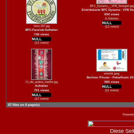
BFC_Dynamo_-_VFB_Stuttgart.jpg
Eintrittskarte BFC Dynamo - VFB Stu
694 views
A.Gärtner
histo-267.jpg
(12 votes)
BFC-Fanclub-Aufnäher
746 views
(13 votes)
eintrittk.jpeg
Berliner Pilsner - Pokalfinale 20
580 views
13_die_andere_haelfte.jpg
Aufnäher
701 views
(11 votes)
(12 votes)
67 files on 6 page(s)
Powered
Diese Seite