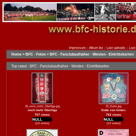
Impressum
::
Album list
::
Last uploads
::
Last
Home
>
BFC - Fotos
>
BFC - Fanclubaufnäher - Westen - Eintrittskarten
Top rated - BFC - Fanclubaufnäher - Westen - Eintrittskarten
38_noch_mehr_Oberliga.jpg
35_Kutte.jpg
noch mehr Oberliga
Kutte von hinten
707 views
762 views
(13 votes)
(13 votes)