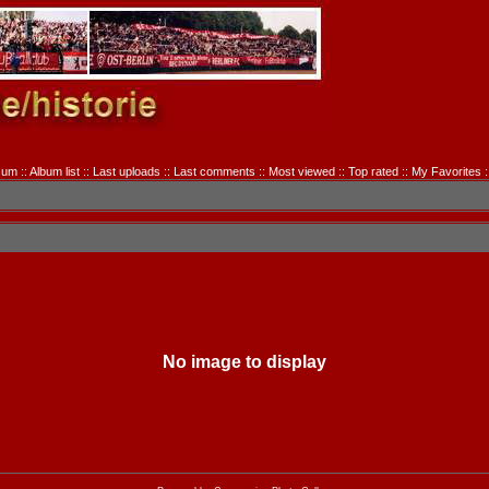
sum
::
Album list
::
Last uploads
::
Last comments
::
Most viewed
::
Top rated
::
My Favorites
:
No image to display